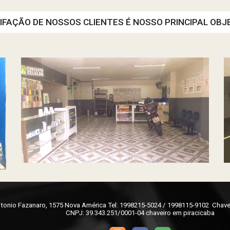
IFAÇÃO DE NOSSOS CLIENTES É NOSSO PRINCIPAL OBJE
ntonio Fazanaro, 1575 Nova América Tel: 1998215-5024 / 1998115-9102 Chavei
CNPJ: 39.343.251/0001-04 chaveiro em piracicaba